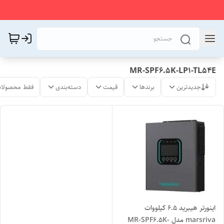
MR-SPF6.5K-LP1-TL54E
جدیدترین
برندها
قیمت
دسته‌بندی
فقط محصولات
اینورتر هیبرید 6.5 کیلووات
marsriva مدل MR-SPF6.5K-