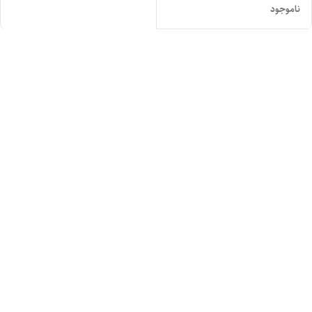
ناموجود
LP1-TL54E