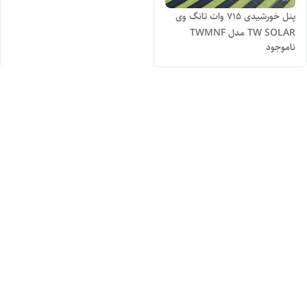
پنل خورشیدی 715 وات تانگ وی
TW SOLAR مدل TWMNF
ناموجود
66HD695-715W