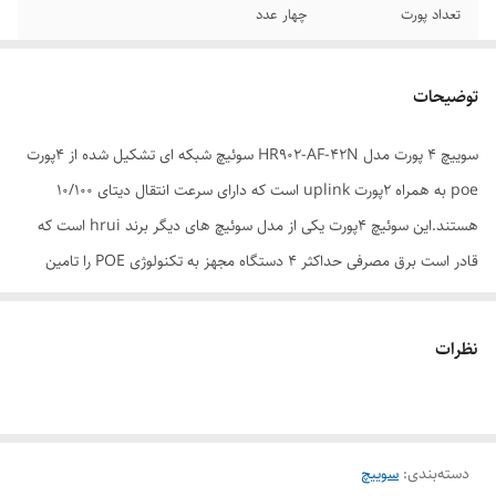
تعداد پورت‌
چهار عدد
منبع تغذیه
آداپتور (برق شهری)
توضیحات
نوع سوییچ
مدیریتی
سوییچ 4 پورت مدل HR902-AF-42N سوئیچ شبکه ای تشکیل شده از 4پورت
poe به همراه 2پورت uplink است که دارای سرعت انتقال دیتای 10/100
هستند.این سوئیچ 4پورت یکی از مدل سوئیچ های دیگر برند hrui است که
قادر است برق مصرفی حداکثر 4 دستگاه مجهز به تکنولوژی POE را تامين
کند.سوییچ 4 پورت POE اچ آر یو آی مدل HR902-AF-42N قابليت اتصال به
دوربين، اکسس پوينت، تلفن IP و ساير تجهيزات PoE منطبق با استاندارد IEEE
نظرات
802.3af را دارد.وجود 2پورت Uplink با سرعت انتقال 10/100 در طراحی
hr900-af42n این 4پورت را به سوئیچی بسیار کاربردی تبدیل کرده است.از
دیگر ویژگی های سوئیچ hr902-af42n می توان به پشتیبانی از
دسته‌بندی
:
سوییچ
استانداردهای(IEEE802.3at (30W) _ IEEE802.3af (15.4w اشاره کرد لازم به