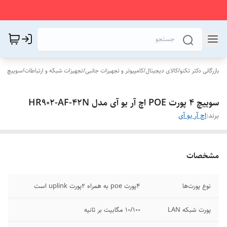
بازرگانی دکتر تکنو
/
کالای دیجیتال
/
کامپیوتر و تجهیزات جانبی
/
تجهیزات شبکه و ارتباطات
/
سوییچ
سوییچ 4 پورت POE اچ آر یو آی مدل HR902-AF-42N
برند:
اچ آر یو آی
مشخصات
نوع پورت‌ها
4پورت poe به همراه 2پورت uplink است
پورت شبکه LAN
10/100 مگابیت بر ثانیه