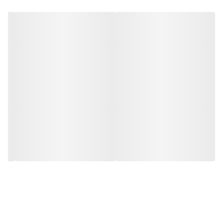
ذکر است که این سوئیچ مجهز به تکنولوژیPlug and play(بدون نیاز به
تنظیمات) میباشد.سوئیچ سوییچ 4 پورت مدل HR902-AF-42N برند hrui
دارای طراحی کوچک و کم نظیر سبک و کوچک است و برای هر مکانی مناسب
می باشد.نصب سوئیچ hr902-af42n آسان است و نیازی به تنظیمات اضافی
ندارد. در سوئیچ hr902-af42nبا فعال کردن حالت Extend می توانید فاصله
انتقال دیتا را تا 250 متر افزایش دهید.پهنای باند سوئیچ hr902-af42n
1.2Gbps میباشد.توان خروجی کلی 55 وات است.