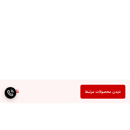
وزن
123.2 kg
رابط‌های ارتباطی
RS485، RS232، CAN، UART
قابلیت توسعه
اتصال موازی تا 6 واحد
گارانتی
5 سال
منبع مشخصات: کاتالوگ رسمی GoGreen (GGESS‑15kWh).
مزیت رقابتی در ایران
شرکت
داده‌پردازان الکترونیک رامسر
(DrTechno.ir) به‌عنوان یکی از
واردکنندگان اصلی محصولات GoGreen
، با تأمین مستقیم و موجودی انبار
دائمی، قیمت رقابتی، گارانتی معتبر و پشتیبانی فنی نصب، مرجع مطمئن خرید
ناموجود
دیدن محصولات مرتبط
برای پروژه‌های خانگی و صنعتی است.
خدمات ما
مشاوره طراحی سیستم خورشیدی و ذخیره‌سازی
تضمین سازگاری باتری با اینورتر و کابلینگ استاندارد