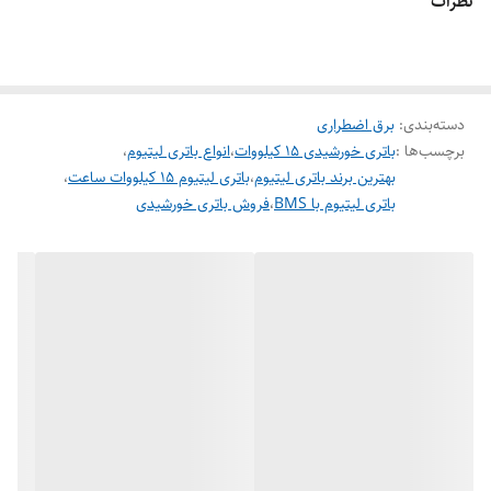
نظرات
باتری
GGESS‑15kWh
با اتکا به سلول‌های
BMS
،
Grade A LiFePO4
هوشمند
و امکان توسعه تا ۶ ماژول موازی، یک انتخاب ایمن و اقتصادی برای
سیستم‌های خورشیدی، پشتیبان برق و کاربردهای خانگی/تجاری است.
دسته‌بندی
:
برق اضطراری
درخواست پیش‌فاکتور
مشاوره و نصب
برچسب‌ها :
باتری خورشیدی 15 کیلووات
،
انواع باتری لیتیوم
،
بهترین برند باتری لیتیوم
،
باتری لیتیوم 15 کیلووات ساعت
،
باتری لیتیوم با BMS
،
فروش باتری خورشیدی
موجود در انبار | ارسال سریع به سراسر کشور
51.2V
ولتاژ نامی
300Ah
ظرفیت نامی
>6000
سیکل عمر
5 سال