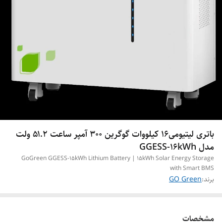
باتری لیتیومی16 کیلووات گوگرین ۳۰۰ آمپر ساعت ۵۱.۲ ولت
مدل GGESS-16kWh
GoGreen GGESS-15kWh Lithium Battery | 15kWh Solar Energy Storage
with Smart BMS
برند:
GO Green
مشخصات