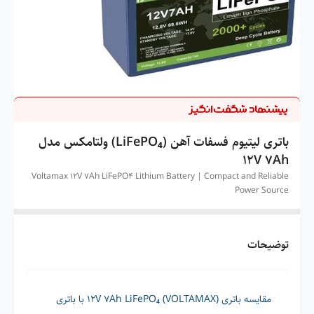
باتری لیتیوم فسفات آهن (LiFePO₄) ولتامکس مدل
12V 7Ah
Voltamax 12V 7Ah LiFePO4 Lithium Battery | Compact and Reliable
Power Source
توضیحات
مقایسه باتری 12V 7Ah LiFePO₄ (VOLTAMAX) با باتری