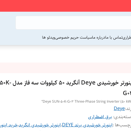
راری
تماس با ما
درباره ما
سیاست حریم خصوصی
ویدئو ها
اینورتر خورشیدی Deye آنگری
G0
ند:
Deye
ته‌بندی
:
برق اضطراری
چسب‌ها :
اینورتر خورشیدی برند DEYE
،
اینورتر خورشیدی انگرید
،
خرید اینور