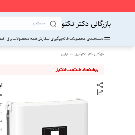
بازرگانی دکتر تکنو
دسته‌بندی محصولات
خانه
پیگیری سفارش
همه محصولات
برق اضط
بازرگانی دکتر تکنو
/
برق اضطراری
3
“Deye SUN-50K-G03 Three-Phase String Inverter (50 kW)”
بر
دس
بر