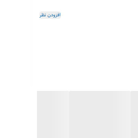
افزودن نظر
MPP، بهره‌وری 98.7%، حداکثر توان ورودی DC 65 کیلووات، محدوده وسیع ولتاژ