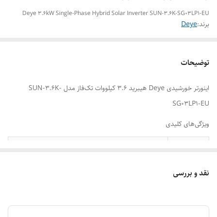
Deye 3.6kW Single-Phase Hybrid Solar Inverter SUN-3.6K-SG03LP1-EU
برند:
Deye
توضیحات
اینورتر خورشیدی Deye هیبرید 3.6 کیلووات تک‌فاز مدل SUN-3.6K-
SG03LP1-EU
ویژگی‌های کلیدی
ویژگی
توضیحات
نقد و بررسی
برند
Deye
مدل
SUN-3.6K-SG03LP1-EU