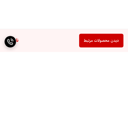
مدیریت هوشمند انرژی: ذخیره انرژی خورشیدی در باتری و کاهش
هزینه برق
پشتیبانی از شبکه برق شهری: استفاده همزمان یا مستقل از شبکه
نصب آسان و ایمن با حفاظت‌های متعدد و استانداردهای بین‌المللی
ناموجود
دیدن محصولات مرتبط
برگشت به بالا