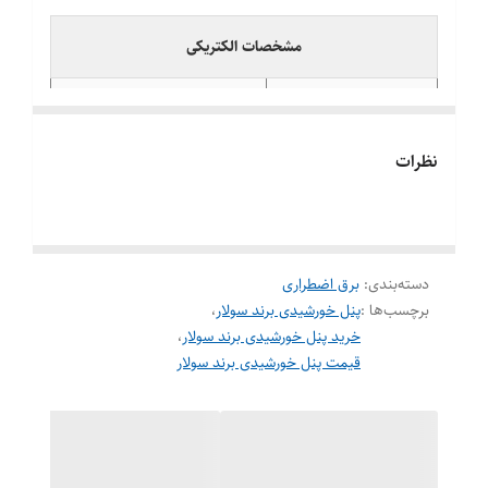
مشخصات الکتریکی
ظرفیت توان خروجی
710 وات
نظرات
ولتاژ نامی (Vmp)
≈ 40–42 ولت
جریان نامی (Imp)
≈ 16–17 آمپر
دسته‌بندی
:
برق اضطراری
نوع سلول
PERC / Mono Half-Cut
برچسب‌ها :
پنل خورشیدی برند سولار
،
خرید پنل خورشیدی برند سولار
،
بازده سلول
21–22.5٪
قیمت پنل خورشیدی برند سولار
مشخصات مکانیکی