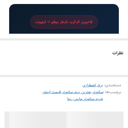
اینورتر آف‌گرید تک‌فاز دوقلو 11 کیلووات
اینورتر آف‌گرید مارسریوا MR-SPF11000
TWIN
نظرات
اینورتر آف‌گرید تک‌فاز فرکانس بالا با دو خروجی AC مستقل،
2 ترکر MPPT، حداکثر جریان ورودی PV 27 آمپر، ولتاژ باتری
48 ولت، وای‌فای داخلی، شارژ خورشیدی 150 آمپر و قابلیت
دسته‌بندی
:
برق اضطراری
پارالل تا 6 دستگاه
برچسب‌ها :
سانورتر
،
بهترین برند سانورتر
،
قیمت اینوتر
،
خرید سانورتر مارس ریوا
اینورتر آف‌گرید با دو خروجی مستقل برای
مدیریت هوشمند بار