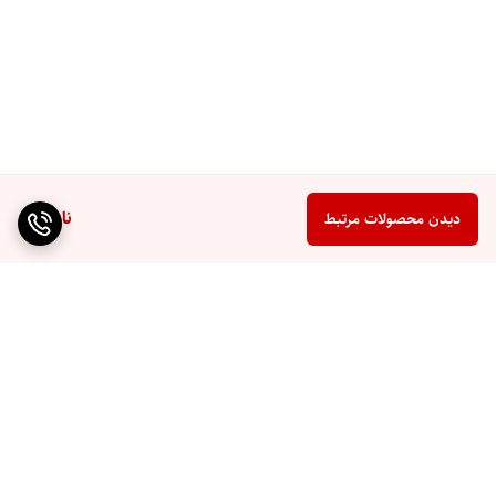
امکان رطوبت‌دهی مداوم تا حدود
۳۶ ساعت
(بسته به سطح
عملکرد و تنظیمات کاربر).
حفظ رطوبت در بازه بهینه تعریف‌شده توسط کاربر یا سیستم
هوشمند، برای جلوگیری از خشکی بیش‌ازحد یا رطوبت مضر.
۴. تکنولوژی Air Multiplier و پخش یکنواخت هوا
ناموجود
دیدن محصولات مرتبط
استفاده از فناوری
Air Multiplier
برای تقویت جریان هوا
و پخش یکنواخت هوای تصفیه‌شده و مرطوب‌شده در کل
فضا.
دبی هوای خروجی در حدود
۳۲۰ لیتر بر ثانیه
که برای
اتاق‌های متوسط و بزرگ خانگی و اداری مناسب است.
طراحی بدون پره (bladeless) برای امنیت بیشتر کودکان و
حیوانات خانگی و همچنین امکان تمیزکاری آسان‌تر.
برگشت به بالا