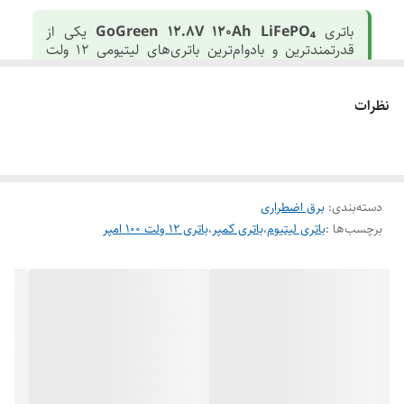
باتری
GoGreen 12.8V 120Ah LiFePO₄
یکی از
قدرتمندترین و بادوام‌ترین باتری‌های لیتیومی 12 ولت
است. این مدل با ظرفیت واقعی
1536Wh
، طول عمر
بسیار بالا (حدود 4000 سیکل) و BMS پیشرفته، گزینه‌ای
ایده‌آل برای سیستم‌های خورشیدی، UPS، کمپر،
نظرات
تجهیزات امنیتی و پروژه‌های صنعتی محسوب می‌شود.
ظرفیت واقعی 1536Wh با جریان‌دهی پایدار
شیمی ایمن و بادوام LiFePO₄
BMS هوشمند با حفاظت کامل
عملکرد پایدار در دمای -20 تا +60 درجه
دسته‌بندی
:
برق اضطراری
مناسب برای مصرف سنگین و استفاده طولانی‌مدت
برچسب‌ها :
باتری لیتیوم
،
باتری کمپر
،
باتری 12 ولت 100 امپر
مشخصات کلیدی باتری
ولتاژ نامی
12.8 ولت
ظرفیت نامی
120Ah
انرژی واقعی
1536Wh