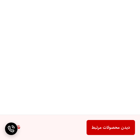
جدول مقایسه سه مدل باتری لیتیومی
Kamada
ویژگی /
GoGreen
GoGreen
Power
مدل
120Ah
100Ah
100Ah
شیمی
LiFePO₄
LiFePO₄
LiFePO₄
ظرفیت
120Ah
100Ah
100Ah
انرژی
1280Wh
1280Wh
1536Wh
واقعی
چرخه
~4000 سیکل
~5000 سیکل
>6000 سیکل
عمر
حداکثر
100A
100A
100A
دشارژ
اتصال
ناموجود
دیدن محصولات مرتبط
تا 4 عدد
تا 4 عدد
تا 4 عدد
موازی