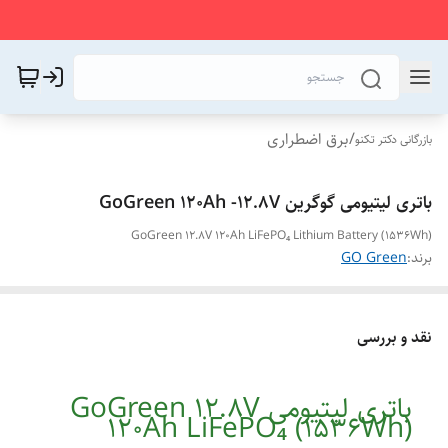
/
برق اضطراری
بازرگانی دکتر تکنو
باتری لیتیومی گوگرین GoGreen 120Ah -12.8V
GoGreen 12.8V 120Ah LiFePO₄ Lithium Battery (1536Wh)
برند:
GO Green
نقد و بررسی
باتری لیتیومی GoGreen 12.8V
120Ah LiFePO₄ (1536Wh)