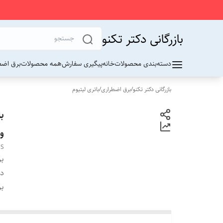
بازرگانی دکتر تکنو
دسته‌بندی محصولات
خانه
پیگیری سفارش
همه محصولات
برق اضط
بازرگانی دکتر تکنو
/
برق اضطراری
/
باتری لیتیوم
ولتاژ .6V
MS
بر
دس
بر