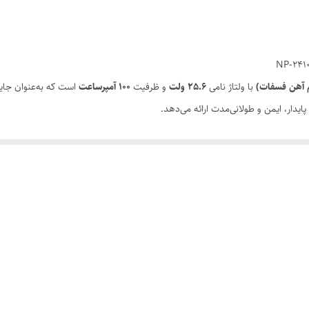
با ولتاژ نامی
25.6 ولت
و ظرفیت
100 آمپرساعت
است که به‌عنوان جای
دار، ایمن و طولانی‌مدت ارائه می‌دهد.
مشخصات
LiFePO4 (لیتیوم آهن فسفات)
25.6V
100Ah
2560Wh (2.56kWh)