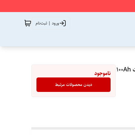
ورود | ثبت‌نام
باتری لیتیوم آهن فسفات (LiFePO4) مدل NP-24100 ظرفیت 100Ah
ناموجود
دیدن محصولات مرتبط