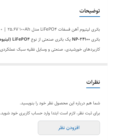
توضیحات
باتری لیتیوم آهن فسفات LiFePO4 مدل NP-24100 | 25.6V 100Ah
باتری
NP-24100
یک باتری صنعتی از نوع
LiFePO4 (لیتیوم آهن فسفات)
کاربردهای خورشیدی، صنعتی و وسایل نقلیه سبک عملکردی پای
مشخصات الکتریکی
ویژگی
نظرات
نوع باتری
ولتاژ نامی
شما هم درباره این محصول نظر خود را بنویسید.
برای ثبت نظر، لازم است ابتدا وارد حساب کاربری خود شوید.
ظرفیت نامی
افزودن نظر
انرژی ذخیره‌شده