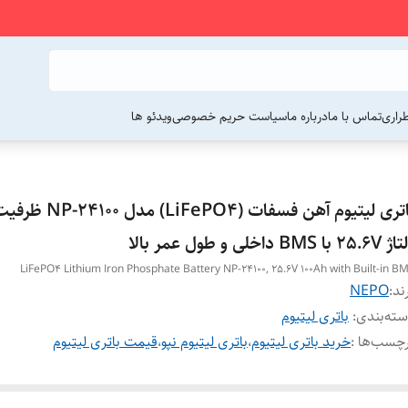
راری
تماس با ما
درباره ما
سیاست حریم خصوصی
ویدئو ها
25 با BMS داخلی و طول عمر بالا
LiFePO4 Lithium Iron Phosphate Battery NP-24100, 25.6V 100Ah with Built-in B
ند:
NEPO
ته‌بندی
:
باتری لیتیوم
چسب‌ها :
خرید باتری لیتیوم
،
باتری لیتیوم نپو
،
قیمت باتری لیتیوم