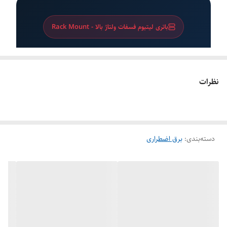
باتری لیتیوم فسفات ولتاژ بالا - Rack Mount
باتری لیتیوم فسفات Deye BOS-G
PACK5.1
نظرات
سیستم باتری ماژولار ولتاژ بالا با طراحی رک 19 اینچ،
مقیاس‌پذیر از 15.36 تا 61.44 کیلووات ساعت و
گارانتی 10 ساله
دسته‌بندی
:
برق اضطراری
باتری ولتاژ بالا LiFePO4 با BMS
هوشمند
انرژی هر ماژول: 5.12 کیلووات ساعت