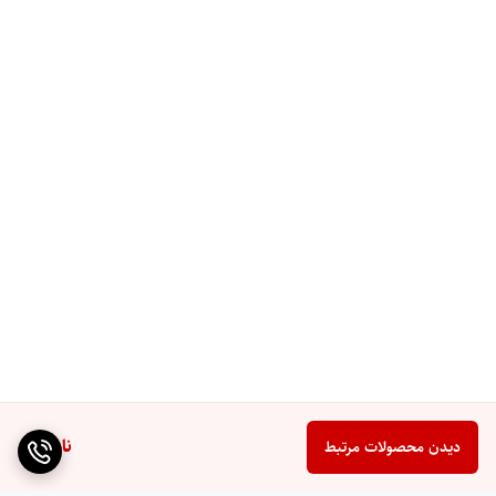
ماژول استاندارد 19 اینچ با طراحی تعبیه‌ای برای نصب سریع و
نگهداری آسان در Rack سرور
مقیاس‌پذیری انعطاف‌پذیر
3 تا 12 ماژول باتری به صورت سری برای ظرفیت سیستم از
15.36 تا 61.44 کیلووات ساعت حسب نیاز پروژه
ناموجود
دیدن محصولات مرتبط
ایمن و قابل اعتماد