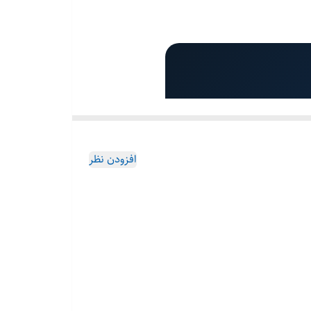
افزودن نظر
باکس کنترل ولتاژ بالا برای سیستم ذخیره انرژی Deye BOS-G Pro با محدوده ولتاژ 200 تا 1000 ولت، جریان