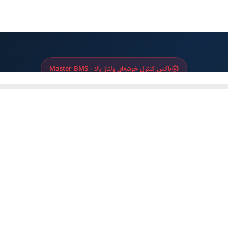
باکس کنترل خوشه‌ای ولتاژ بالا - Master BMS
 خوشه‌ای باتری Deye BOS-G-PDU-2
نامی 100 آمپر و گواهینامه ایمنی UL9540A
Master BMS هوشمند با مدیریت کامل خوشه باتری
 ولت DC
اتصال 5 تا 16 ماژول باتری سری