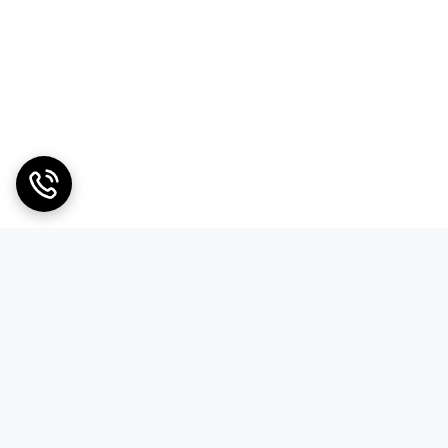
مصرف توان آماده‌به‌کار تنها 12 با ولتاژ ±2% و جریان 4.15 آمپر برای
ژی سیستم
II
مین عمر یکنواخت ماژول‌های باتری و
 ذخیره انرژی.
IV
ای نصب سریع در رک سرور و راه‌اندازی
چیده.