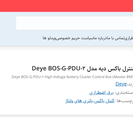
راری
تماس با ما
درباره ما
سیاست حریم خصوصی
ویدئو ها
ترل باکس دیه مدل Deye BOS-G-PDU-2
Deye BOS-G-PDU-2 High Voltage Battery Cluster Control Box (Master BM
ند:
Deye
ته‌بندی
:
برق اضطراری
چسب‌ها :
کنتل باکس
،
باتری های ولتاژ