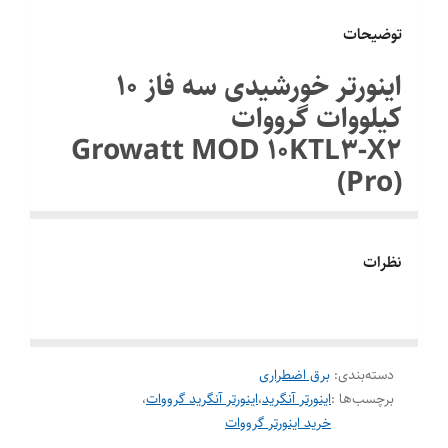
توضیحات
اینورتر خورشیدی سه فاز 10
کیلووات گرووات
Growatt MOD 10KTL3-X2
(Pro)
Growatt MOD 10KTL3-X2 Pro
نظرات
راهکاری پیشرفته برای نیروگاه‌های خورشیدی متصل به شبکه
در عصر گذار به انرژی‌های پاک و تجدیدپذیر، استفاده از
سیستم‌های خورشیدی متصل به شبکه (آنگرید) به یکی از
هوشمندترین راهکارها برای کاهش هزینه‌های برق و مشارکت در
دسته‌بندی
:
برق اضطراری
تولید انرژی پاک تبدیل شده است. اینورتر آنگرید گرووات سه‌فاز ۱۰
برچسب‌ها :
اینورتر آنگرید
،
اینورتر آنگرید گرووات
،
خرید اینورتر گرووات
کیلووات مدل
MOD 10KTL3-X2 Pro،
یکی از محصولات پیشرفته