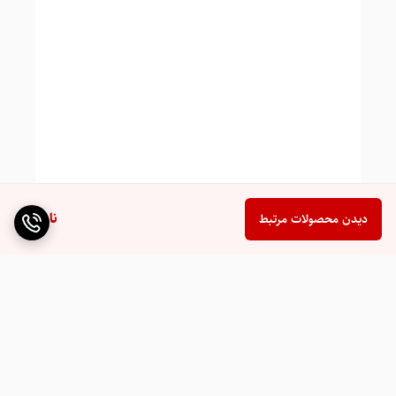
توان ورودی خورشیدی، میزان مصرف و سایر پارامترهای
مهم را فراهم می‌کند .
یک قابلیت جذاب دیگر در این مدل، امکان کار کردن
بدون باتری است . این ویژگی به شما اجازه می‌دهد در
صورت تمایل، مستقیماً از پنل‌های خورشیدی به
مصرف‌کننده برق برسانید. همچنین امکان اتصال به
کامپیوتر و دستگاه‌های موبایل از
طریق ماژول Wi-Fi
(که به صورت جداگانه عرضه می‌شود) وجود دارد که
ناموجود
دیدن محصولات مرتبط
پایش و کنترل از راه دور سیستم را ممکن می‌سازد .
طراحی جمع‌وجور و کاربرپسند این دستگاه، نصب و
استفاده از آن را بسیار ساده کرده است . MUST به
عنوان یکی از برندهای معتبر و شناخته‌شده در زمینه
تجهیزات خورشیدی، محصولی با کیفیت و قابل اعتماد را
روانه بازار کرده است که می‌تواند نیازهای برق شما را در