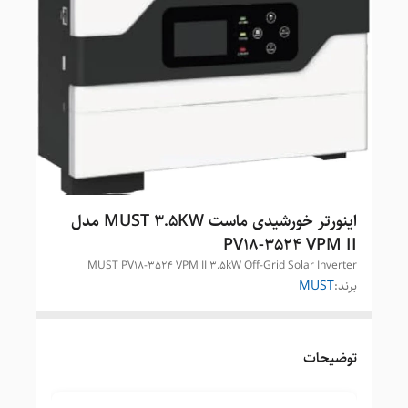
اینورتر خورشیدی ماست MUST 3.5KW مدل
PV18-3524 VPM II
MUST PV18-3524 VPM II 3.5kW Off-Grid Solar Inverter
برند:
MUST
توضیحات