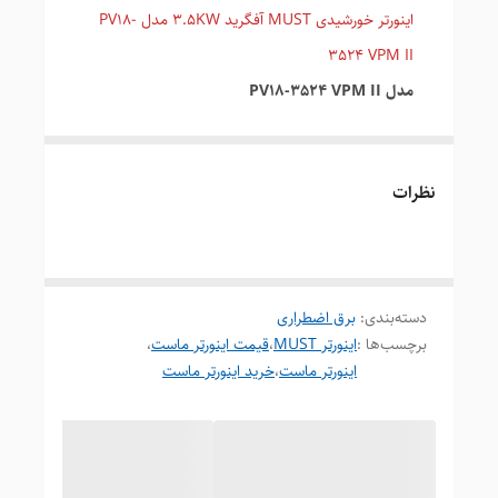
اینورتر خورشیدی MUST آفگرید 3.5KW مدل PV18-
3524 VPM II
مدل PV18-3524 VPM II
راهکاری هوشمند و مقرون‌به‌صرفه برای استقلال انرژی
در دنیای امروز که پایداری برق و کاهش هزینه‌های
نظرات
انرژی به دغدغه‌ای جدی تبدیل شده، داشتن دستگاهی
کارآمد و چندمنظوره برای مدیریت انرژی خورشیدی یک
ضرورت است. اینورتر خورشیدی آفگرید MUST 3.5KW
مدل PV18-3524 VPM II
، یکی از محصولات محبوب و
دسته‌بندی
:
برق اضطراری
پرکاربرد در خانواده اینورترهای مستقل از شبکه است که
برچسب‌ها :
اینورتر MUST
،
قیمت اینورتر ماست
،
اینورتر ماست
،
خرید اینورتر ماست
با طراحی هوشمندانه، امکانات پیشرفته و قیمت
مقرون‌به‌صرفه، انتخابی ایده‌آل برای خانه‌های مسکونی،
ویلاها، مغازه‌ها و دفاتر کاری کوچک محسوب می‌شود .
این دستگاه یک اینورتر تمام‌عیار و چندکاره است که