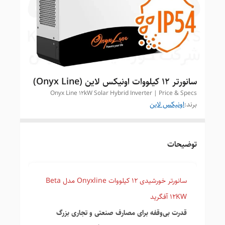
سانورتر ۱۲ کیلووات اونیکس لاین (Onyx Line)
Onyx Line 12kW Solar Hybrid Inverter | Price & Specs
برند:
اونیکس لاین
توضیحات
سانورتر خورشیدی 12 کیلووات Onyxline مدل Beta
12KW آفگرید
قدرت بی‌وقفه برای مصارف صنعتی و تجاری بزرگ