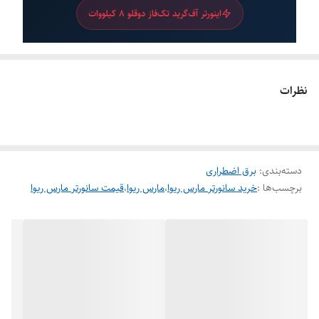
اینورتر آف‌گرید تک‌فاز دوقلو 8 کیلووات
مدل نمایشگاهی
اینورتر آف‌گرید مارسریوا MR-SPF8000
نظرات
TWIN
اینورتر آف‌گرید تک‌فاز فرکانس بالا با دو خروجی AC مستقل،
2 ترکر MPPT، حداکثر جریان ورودی PV 27 آمپر، ولتاژ باتری
دسته‌بندی
:
برق اضطراری
48 ولت، وای‌فای داخلی، شارژ خورشیدی 150 آمپر، خروجی
برچسب‌ها :
خرید سانورتر مارس ریوا
،
مارس ریوا
،
قیمت سانورتر مارس ریوا
DC داخلی و قابلیت پارالل تا 6 دستگاه
اینورتر قدرتمند 8 کیلووات با خروجی DC
داخلی و نمایشگر 5 اینچ