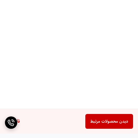
دو ترکر MPPT با جریان 27 آمپر
دو ردیاب نقطه حداکثر توان مستقل با بازه ولتاژ 90 تا 450 ولت DC
و حداکثر ولتاژ مدار باز 500 ولت. حداکثر جریان ورودی هر ترکر 27
آمپر و مجموع حداکثر 40 آمپر. امکان اتصال پنل‌های خورشیدی با
زاویه یا جهت‌گیری مختلف برای حداکثر بهره‌وری از آرایه خورشیدی.
دو خروجی AC مستقل (Dual Output)
ناموجود
دیدن محصولات مرتبط
دو خروجی AC مستقل برای مدیریت هوشمند بار مصرفی. امکان
تخصیص بارهای اولویت‌دار مانند یخچال و روشنایی به خروجی اول و