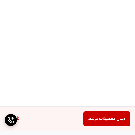
دو ترکر MPPT با جریان 27 آمپر
دو ردیاب نقطه حداکثر توان مستقل با بازه ولتاژ 90 تا 450 ولت DC
و حداکثر ولتاژ مدار باز 500 ولت. حداکثر جریان ورودی هر ترکر 27
آمپر و مجموع حداکثر 40 آمپر. امکان اتصال پنل‌های خورشیدی با
زاویه یا جهت‌گیری مختلف برای حداکثر بهره‌وری از آرایه خورشیدی.
دو خروجی AC مستقل (Dual Output)
ناموجود
دیدن محصولات مرتبط
دو خروجی AC مستقل برای مدیریت هوشمند بار مصرفی. امکان
تخصیص بارهای اولویت‌دار مانند یخچال و روشنایی به خروجی اول و