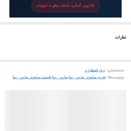
اینورتر آف‌گرید تک‌فاز دوقلو 8 کیلووات
مدل نمایشگاهی
اینورتر آف‌گرید مارسریوا MR-SPF8000
نظرات
TWIN
اینورتر آف‌گرید تک‌فاز فرکانس بالا با دو خروجی AC مستقل،
2 ترکر MPPT، حداکثر جریان ورودی PV 27 آمپر، ولتاژ باتری
دسته‌بندی
:
برق اضطراری
48 ولت، وای‌فای داخلی، شارژ خورشیدی 150 آمپر، خروجی
برچسب‌ها :
خرید سانورتر مارس ریوا
،
مارس ریوا
،
قیمت سانورتر مارس ریوا
DC داخلی و قابلیت پارالل تا 6 دستگاه
اینورتر قدرتمند 8 کیلووات با خروجی DC
داخلی و نمایشگر 5 اینچ