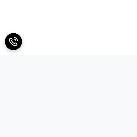
 موازی حداکثر ۱۵ واحد باتری برای افزایش ظرفیت
یش از ۲۴۰ کیلووات ساعت. مناسب برای پروژه‌های
مقیاس‌پذیری آسان با افزودن
ی ۴.۳ اینچی برای مشاهده لحظه‌ای وضعیت باتری
شامل ولتاژ، جریان، سطح شارژ (SOC)، دما و وضعیت هر سلول. رابط
ش و مدیریت آسان سیستم