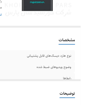
را
من
پو
نم
تع
مشخصات
نوع هارد دیسک‌های قابل پشتیبانی
وضوح ویدیوهای ضبط شده
رابط‌ها
منبع تغذیه
توضیحات
پورت شبکه LAN