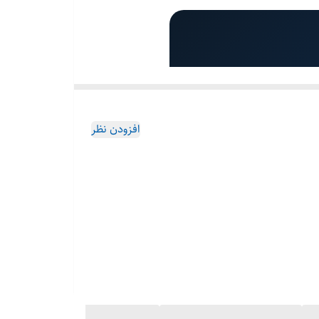
Marsriva -
افزودن نظر
باتری ۱۶.۰۷ کیلووات ساعت با سلول‌های درجه یک، عمر ۸۰۰۰+ چرخه، نمایشگر ۴.۳ اینچی لمسی و