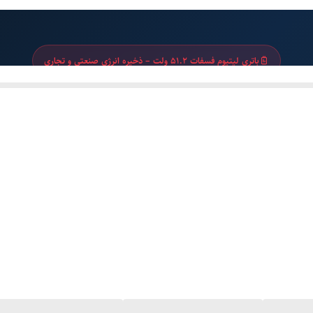
1 عدد
باتری لیتیوم فسفات ۵۱.۲ ولت – ذخیره انرژی صنعتی و تجاری
باتری لیتیوم فسفات MR-LBP48-314
WMT
اتصال موازی تا ۱۵ واحد
ولتاژ اسمی ۵۱.۲ ولت