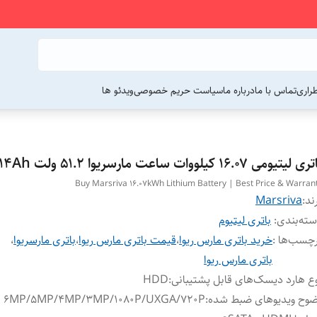
راری
تماس با ما
درباره ما
سیاست حریم خصوصی
ویدئو ها
 لیتیومی ۱۶.۰۷ کیلووات ساعت مارسریوا ۵۱.۲ ولت ۳۱۴Ah
Buy Marsriva 16.07kWh Lithium Battery | Best Price & Warran
ند:
Marsriva
ته‌بندی
:
باتری لیتیوم
چسب‌ها :
خرید باتری مارس ریوا
،
قیمت باتری مارس ریوا
،
باتری مارسریوا
،
باتری مارس ریوا
ع هارد دیسک‌های قابل پشتیبانی
:
HDD
وح ویدیوهای ضبط شده
:
6MP/5MP/4MP/3MP/1080P/UXGA/720P