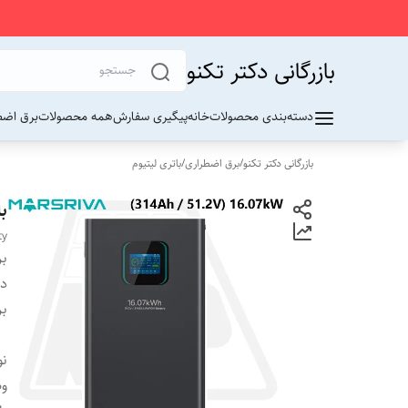
بازرگانی دکتر تکنو
دسته‌بندی محصولات
خانه
پیگیری سفارش
همه محصولات
برق اضط
بازرگانی دکتر تکنو
/
برق اضطراری
/
باتری لیتیوم
باتری
ty
بر
دس
بر
نو
وض