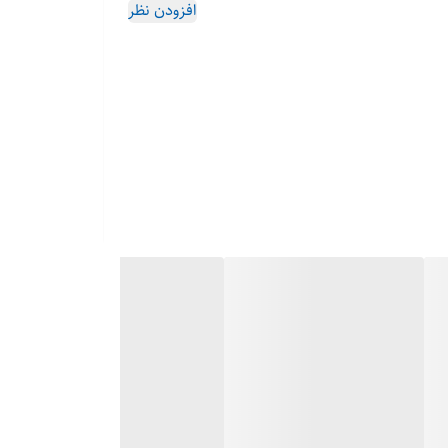
افزودن نظر
اینورتر خورشیدی سه‌فاز 25 کیلووات با 2 ردیاب MPPT، ولتاژ DC تا 1100 ولت، راندمان حداکثر 98.6 درصد و
2
MPPT