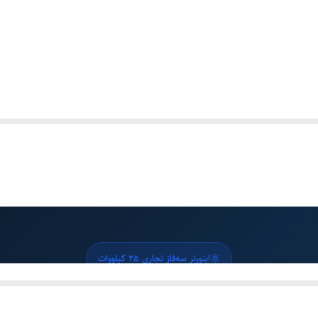
اینورتر سه‌فاز تجاری 25 کیلووات
 خورشیدی سه‌فاز Sungrow SG-25CX