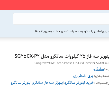
راری
تماس با ما
درباره ما
سیاست حریم خصوصی
ویدئو ها
رتر سه فاز ۲۵ کیلووات سانگرو مدل SG25CX-P2
Sungrow 25kW Three-Phase On-Grid Inverter SG25CX-
ند:
سانگرو
ته‌بندی
:
برق اضطراری
چسب‌ها :
خرید اینورتر سانگرو
،
اینورتر سه فاز سانگرو
،
اینورتر سانگرو