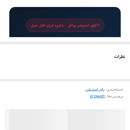
پاور استیشن پرتابل – ذخیره انرژی قابل حمل
پاور استیشن Growatt INFINITY
1000
نظرات
پاور استیشن 1004 وات ساعت با باتری LiFePO4،
خروجی AC 300 وات، شارژ خورشیدی و حالت
UPS با زمان انتقال کمتر از 12 میلی‌ثانیه
دسته‌بندی
:
پاور استیشن
برچسب‌ها :
growatt
پاور استیشن LiFePO4 با عمر 4000+
چرخه و شارژ کامل در 3.5 ساعت