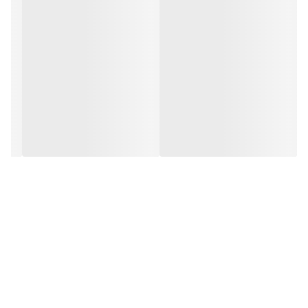
ظرفیت 1004 وات ساعت (314Ah)
خروجی AC 300 وات (پیک 600 وات)
باتری LiFePO4 با 4000+ چرخه
حالت UPS با انتقال کمتر از 12ms
شارژ خورشیدی تا 200 وات
2 پورت USB-A + 1 پورت USB-C
1004
Wh
ظرفیت باتری
300
W