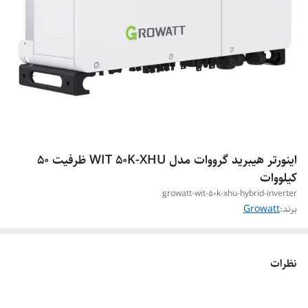
اینورتر هیبرید گرووات مدل WIT 50K-XHU ظرفیت 50
کیلووات
growatt-wit-50k-xhu-hybrid-inverter
برند:
Growatt
نظرات