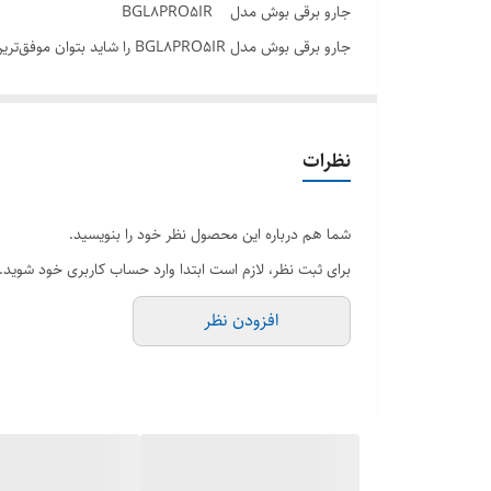
وز
جارو برقی بوش مدل BGL8PRO5IR
اب
جارو برقی بوش مدل L8PRO5IR
نوع فیلتر خروجی
ن
نوع جاروبرقی
البته کیفیت ساخت کم نظیر خود، توانسته جای خود را در بازار
بوش و با ترکیبی از ویژگی‌های منحصربه‌فرد و فناوری‌های متفاو
گرید انرژی
نظرات
مدل طراحی
شما هم درباره این محصول نظر خود را بنویسید.
دستگاه نمایش وضعیت
برای ثبت نظر، لازم است ابتدا وارد حساب کاربری خود شوید.
شعاع عملکرد
افزودن نظر
گنجایش مخزن جاروبرقی
طول کابل برق
توان مکش