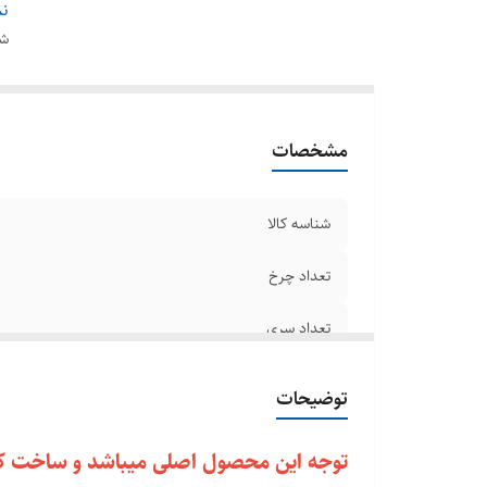
مح
نم
مح
شن
نو
نو
گر
مشخصات
م
د
شع
شناسه کالا
گن
تعداد چرخ
طو
ت
تعداد سری
تو
قد
تعداد پارویی
توضیحات
می
محدوده طول کابل برق
سا
توجه این محصول اصلی میباشد و ساخت کش
م
محدوده میزان صدا