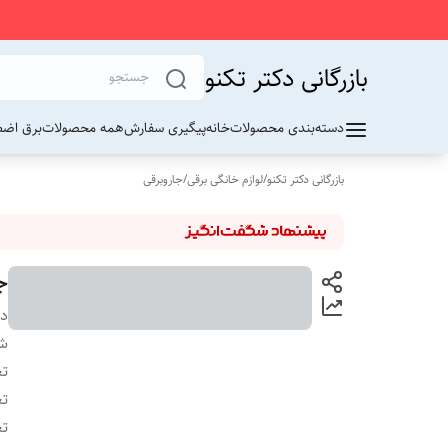
بازرگانی دکتر تکنو
دسته‌بندی محصولات
خانه
پیگیری سفارش
همه محصولات
برق اضط
بازرگانی دکتر تکنو
/
لوازم خانگی برقی
/
جاروبرقی
جار
دس
شن
تع
تع
تع