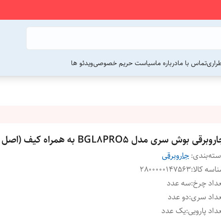
راری
تماس با ما
درباره ما
سیاست حریم خصوصی
ویدئو ها
وبرقی بوش سری مدل BGL8PRO5 به همراه کیف (اصل آلمان)
ته‌بندی
:
جاروبرقی
اسه کالا
:
2800000147563
داد چرخ
:
سه عدد
داد سری
:
دو عدد
داد پارویی
:
یک عدد