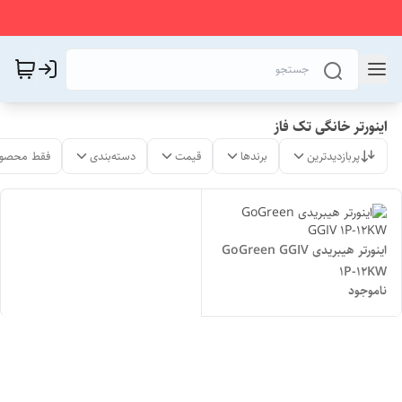
اینورتر خانگی تک فاز
پربازدیدترین
برندها
قیمت
دسته‌بندی
فقط محصول
اینورتر هیبریدی GoGreen GGIV
1P-12KW
ناموجود