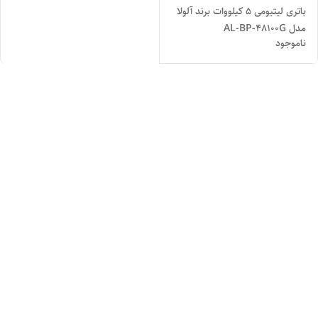
باتری لیتیومی 5 کیلووات برند آلولا
مدل AL-BP-48100G
ناموجود