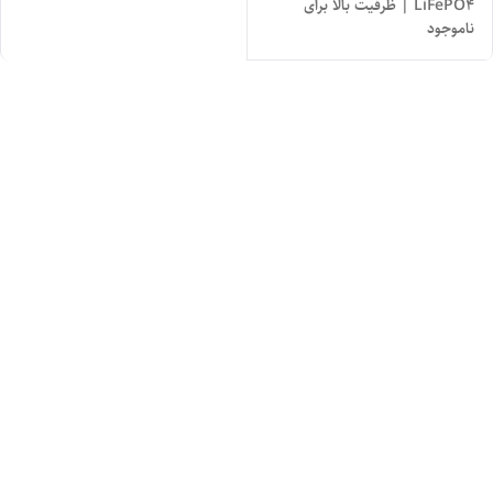
LiFePO4 | ظرفیت بالا برای
ناموجود
سیستم خورشیدی و UPS