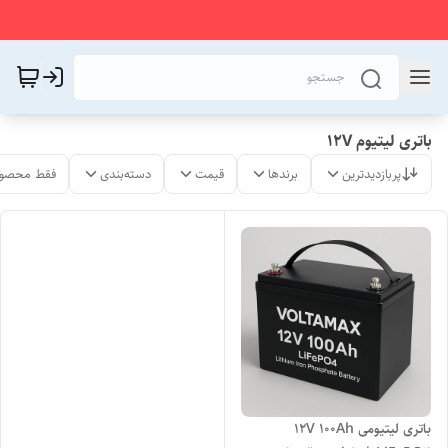
باتری لیتیوم 12V
پربازدیدترین
برندها
قیمت
دسته‌بندی
فقط محصول
باتری لیتیومی 12V 100Ah