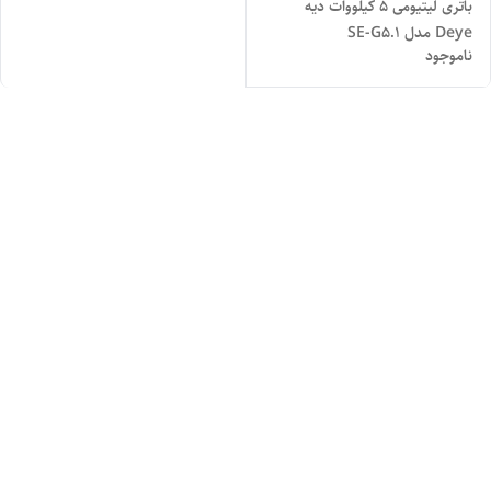
باتری لیتیومی 5 کیلووات دیه
Deye مدل SE-G5.1
ناموجود