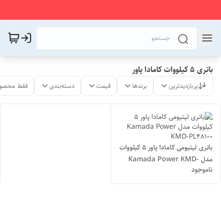
باتری 5 کیلووات کامادا پاور
پربازدیدترین
برندها
قیمت
دسته‌بندی
فقط محصول
باتری لیتیومی کامادا پاور 5 کیلووات
مدل Kamada Power KMD-
ناموجود
PL48100