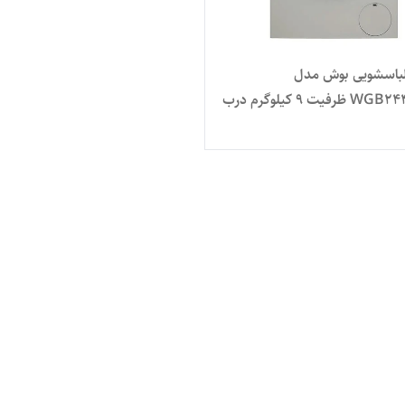
باسشویی بوش مدل
WGB244AXGC ظرفیت ۹ کیلوگرم درب
EcoSilence Dri