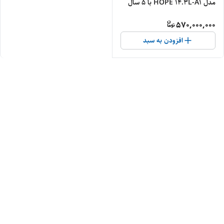
مدل HOPE 14.3L-A1 با 5 سال
گارانتی
570,000,000
افزودن به سبد