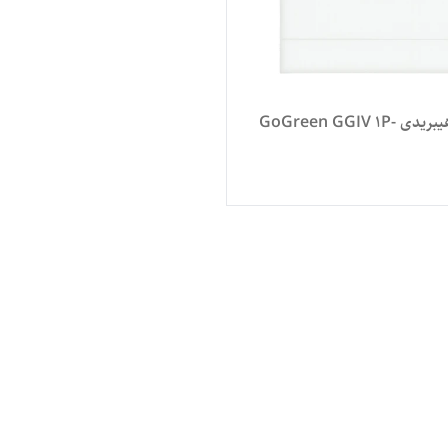
اینورتر هیبریدی GoGreen GGIV 1P-