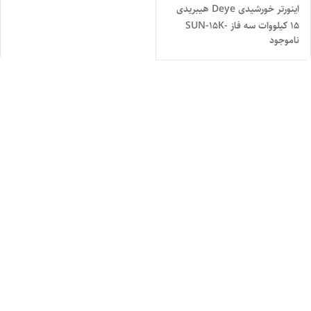
اینورتر خورشیدی Deye هیبریدی
15 کیلووات سه فاز SUN-15K-
ناموجود
SG01HP3-EU-AM2