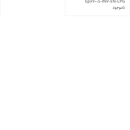
Ep8700S-INV-EN-LPG
ناموجود