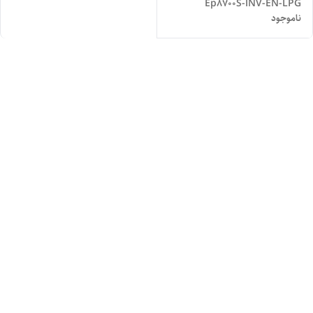
Ep8700S-INV-EN-LPG
ناموجود