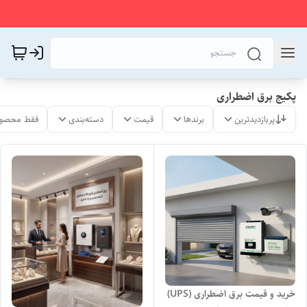
پکیج برق اضطراری
پربازدیدترین
برندها
قیمت
دسته‌بندی
فقط محصول
خرید و قیمت برق اضطراری (UPS)