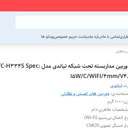
راری
تماس با ما
درباره ما
سیاست حریم خصوصی
ویدئو ها
 و نظارتی
دوربین مداربسته تحت شبکه تیاندی مدل -H334S Spec
I5W/C/WIFI/4mm/V4.
ند:
تیاندی
ته‌بندی
:
دوربین های امنیتی و نظارتی
ن
:
1000 گرم
شخصات ظاهری
:
دام
ع اتصال
:
بی‌سیم (Wi-Fi)
ع حسگر تصویر
:
CMOS