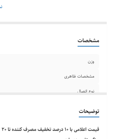
نو
نم
قا
من
اب
مشخصات
وزن
مشخصات ظاهری
نوع اتصال
نوع حسگر تصویر
توضیحات
نوع لنز
قیمت اعلامی با 10 درصد تخفیف مصرف کننده تا 20 فروردین 1404 میباشد
قابلیت‌های دوربین امنیتی و نظارتی