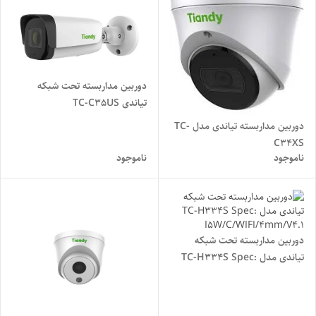
دوربین مداربسته تحت شبکه
تیاندی TC-C35US
Spec:I8/A/E/Y/M/C/H/2.7-
دوربین مداربسته تیاندی مدل TC-
13.5MM
C34XS
ناموجود
ناموجود
Spec:I5W/E/Y/2.8MM/V4.2
دوربین مداربسته تحت شبکه
تیاندی مدل TC-H334S Spec:
I5W/C/WIFI/4mm/V4.1