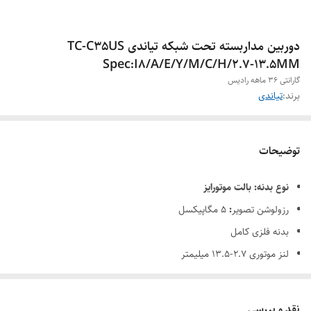
دوربین مداربسته تحت شبکه تیاندی TC-C35US
Spec:I8/A/E/Y/M/C/H/2.7-13.5MM
گارانتی 36 ماهه رادیس
برند:
تیاندی
توضیحات
نوع بدنه: بالت موتورایز
رزولوشن تصویر
:
5 مگاپیکسل
بدنه فلزی کامل
لنز موتوری 2.7-13.5 میلیمتر
دوربین با رزولوشن تا 2592×1944 در 20 فریم در ثانیه
فشرده سازی تصویر S+265/H.265/H.264
نقد و بررسی