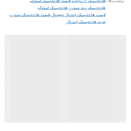
برچسب‌ها :
هارددیسک 10 ترابایت
،
قیمت هارددیسک استوک
،
هارددیسک برند وسترن
،
هارددیسک استوک
،
فرم‌فکتور ۳٫۵ اینچ
قیمت هارددیسک اینترنال دیجیتال
،
قیمت هارددیسک وسترن
،
خرید هارددیسک اینترنال
چرا WD Purple برای دوربین‌ها مناسب
است؟
AllFrame™
با بهینه‌سازی جریان‌های ویدئویی،
احتمال افت فریم و پیکسل‌های ناقص را در ضبط
مداوم کاهش می‌دهد.
طراحی ۲۴/۷
برای کارکرد طولانی‌مدت در دمای
عملیاتی دیتاسنتر خانگی/سازمانی با پایداری بالا.
سازگاری گسترده
با اکثر رکوردرهای DVR/NVR و
چیپ‌ست‌های نظارتی؛ مناسب ارتقاء ظرفیت