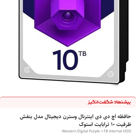
حافظه اچ دی دی اینترنال وسترن دیجیتال مدل بنفش
ظرفیت 10 ترابایت استوک
Western Digital Purple 10TB Internal HDD