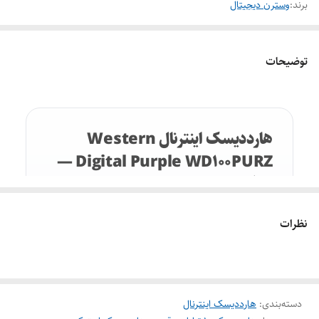
برند:
وسترن دیجیتال
توضیحات
هارددیسک اینترنال Western
Digital Purple WD100PURZ —
ظرفیت ۱۰ ترابایت استوک
بهینه‌شده برای ضبط پیوسته ۲۴/۷ در سیستم‌های نظارت
نظرات
تصویری (DVR/NVR) با فناوری AllFrame
SATA 6Gb/s
حافظه کش ۲۵۶MB
دسته‌بندی
:
هارددیسک اینترنال
کلاس 5400RPM
Workload تا ۱۸۰ ترابایت/سال