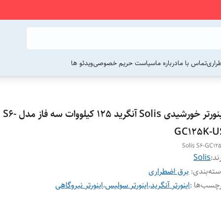
راری
تماس با ما
درباره ما
سیاست حریم خصوصی
ویدئو ها
اینورتر خورشیدی Solis آنگرید 125 کیلووات سه فاز مدل S6-
GC125K-U
Solis S6-GC12
ند:
Solis
ته‌بندی
:
برق اضطراری
چسب‌ها :
اینورتر آنگرید
،
اینورتر سولیس
،
اینورتر نیروگاهی