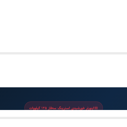
اینورتر خورشیدی استرینگ سه‌فاز 125 کیلووات
تر خورشیدی استرینگ Solis S6-GC125K