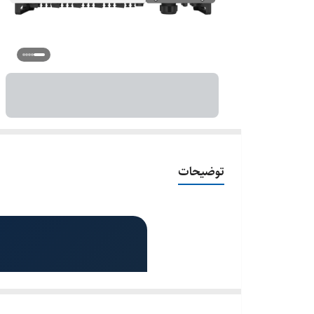
توضیحات
اینور