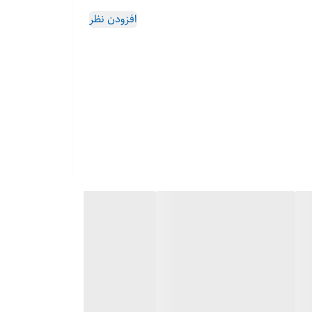
افزودن نظر
اینورتر استرینگ (On-grid) سه‌فاز با 10 ترکر MPPT، 20 استرینگ، حداکثر ولتاژ DC 1100 ولت، بهره‌وری اوج 98.7
98.7