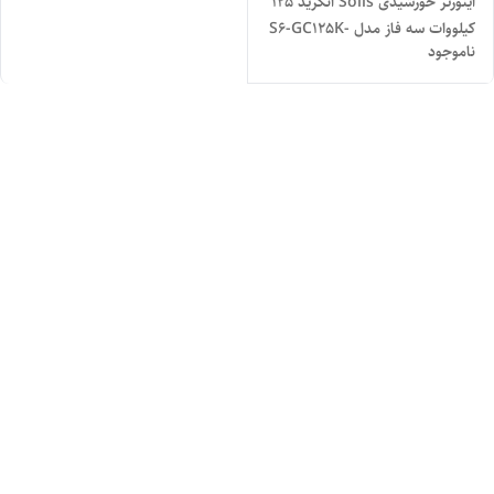
اینورتر خورشیدی Solis آنگرید 125
کیلووات سه فاز مدل S6-GC125K-
ناموجود
US