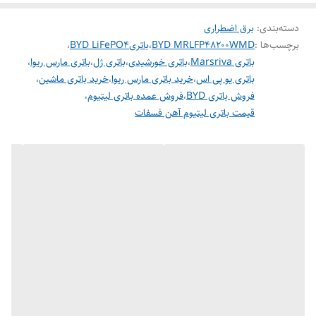
دسته‌بندی
:
برق اضطراری
برچسب‌ها :
BYD MRLFP48200WMD
،
باتریBYD LiFePO4
،
باتری لیتیوم فسفات (گرید A) با
باتری Marsriva
،
باتری خورشیدی
،
باتری ژل
،
باتری مارس ریوا
،
مانیتورینگ پیشرفته
باتری یو پی اس
،
خرید باتری مارس ریوا
،
خرید باتری ماشین
،
فروش باتری BYD
،
فروش عمده باتری لیتیوم
،
ظرفیت انرژی ۵.۲۲ کیلووات ساعت
قیمت باتری لیتیوم آهن فسفات
ولتاژ اسمی ۵۱.۲ ولت
ظرفیت اسمی ۱۰۲ آمپر ساعت
عمر چرخه بالای ۶۰۰۰ بار
جریان دشارژ ۱۲۰ آمپر
صفحه نمایش ۴.۳ اینچی لمسی