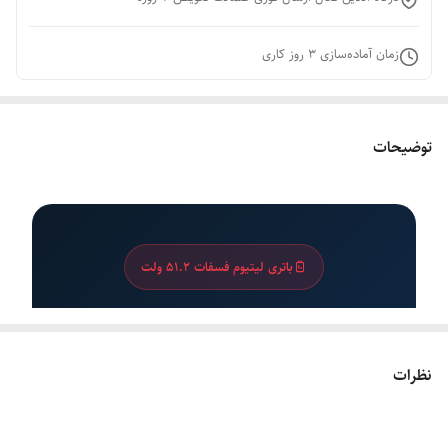
زمان آماده‌سازی
3
روز کاری
توضیحات
باتری لیتیوم فسفات ۵۱.۲ ولت
باتری لیتیوم فسفات MARSRIVA
MR-LFP48-100-WMD
نظرات
باتری ۵.۲۲ کیلووات ساعت با عمر چرخه بالا و
صفحه نمایش لمسی هوشمند