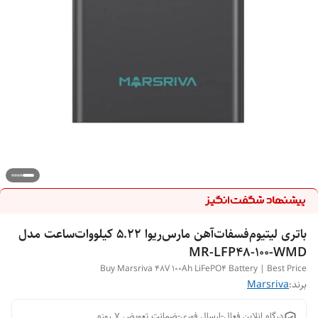
باتری لیتیوم‌فسفات‌آهن مارس‌ریوا 5.22 کیلووات‌ساعت مدل
MR-LFP48-100-WMD
Buy Marsriva 48V 100Ah LiFePO4 Battery | Best Price
برند:
Marsriva
درگاه انلاین فعال-ارسال فوری-ضمانت تعویض 7 روزه