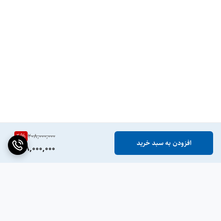
ساختار LiFePO4
باتری‌های لیتیوم فسفات گرید A با بالاترین سطح ایمنی،
پایداری حرارتی عالی و دوستدار محیط زیست
صفحه نمایش لمسی
4
%
208,000,000
مجهز به نمایشگر لمسی ۴.۳ اینچی برای نمایش وضعیت
افزودن به سبد خرید
198,000,000
لحظه‌ای ولتاژ، جریان و دمای باتری