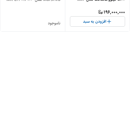
LFP48-100-WMD
WMD ظرفیت ۵.۲۲ کیلووات
196,000,000
ساعت با گارانتی
افزودن به سبد
ناموجود