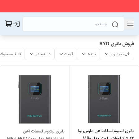
فروش باتری BYD
جدیدترین
برندها
قیمت
دسته‌بندی
فقط محصولات
باتری لیتیوم‌فسفات‌آهن مارس‌ریوا
باتری لیتیوم فسفات آهن
5.22 کیلووات‌ساعت مدل MR-
Marsriva مدل MR-LFP48-100-