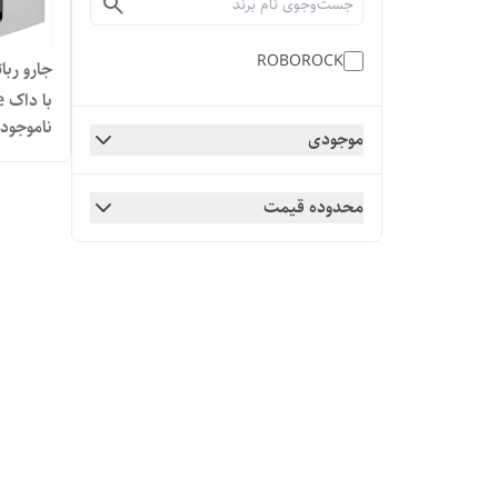
ROBOROCK
با داک All-in-One
ناموجود
موجودی
محدوده قیمت