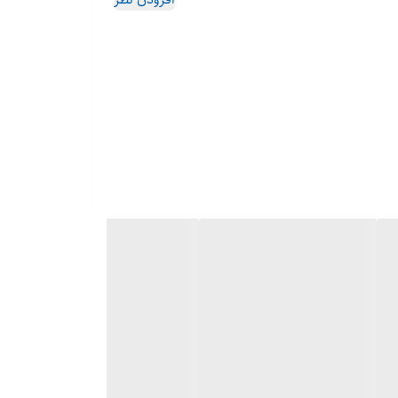
قدرتمندترین جارو رباتیک و تیله‌شوی هوشمند روبوراک با مکش 18,500 پاسکال، سیستم شستشوی آب داغ 75