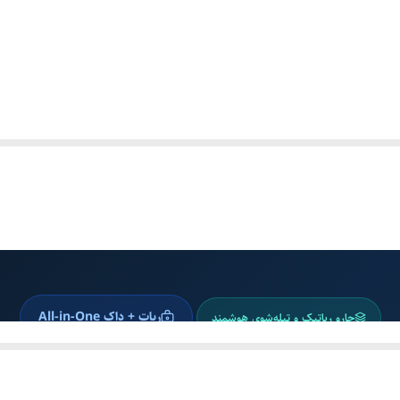
ربات + داک All-in-One
جارو رباتیک و تیله‌شوی هوشمند