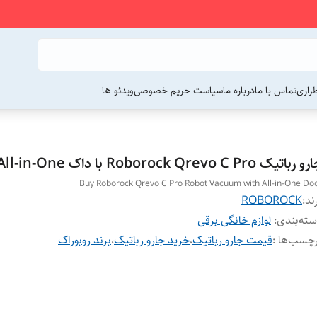
راری
تماس با ما
درباره ما
سیاست حریم خصوصی
ویدئو ها
رباتیک Roborock Qrevo C Pro با داک All-in-One
Buy Roborock Qrevo C Pro Robot Vacuum with All-in-One Do
ند:
ROBOROCK
ته‌بندی
:
لوازم خانگی برقی
چسب‌ها :
قیمت جارو رباتیک
،
خرید جارو رباتیک
،
برند روبوراک