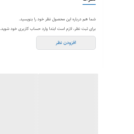
شما هم درباره این محصول نظر خود را بنویسید.
برای ثبت نظر، لازم است ابتدا وارد حساب کاربری خود شوید.
درجه، خشک‌کن هوای گرم 45 درجه و داک چ
افزودن نظر
مکش فوق‌العاده 500
شستشوی تیله 
ناوبری LiDAR 360° + سنسور نور ساختاریافته
باتری 5200 میلی‌آمپر ساعت