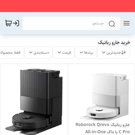
خرید جارو رباتیک
جدیدترین
برندها
قیمت
دسته‌بندی
فقط محصولات
جارو رباتیک Roborock Qrevo
C Pro با داک All-in-One