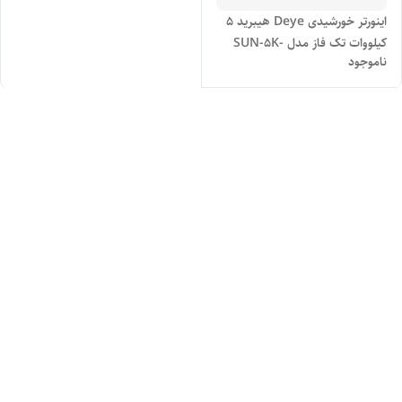
اینورتر خورشیدی Deye هیبرید 5
کیلووات تک فاز مدل SUN-5K-
ناموجود
SG04LP1-EU