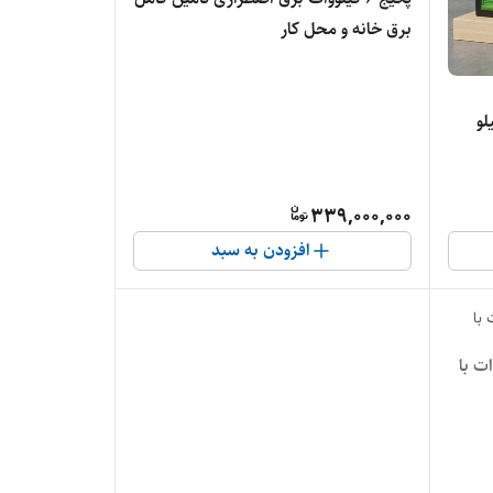
برق خانه و محل کار
اتری لیتیوم 3 کیلو
339,000,000
افزودن به سبد
فاز ۱۵ کیلووات با