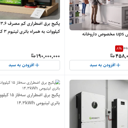
پکیج برق اضطراری کم مصرف 3.6
کیلووات به همراه ب
روخانه
وات
8
%
49
190,000,000
458,0
افزودن به سبد
افزودن به سبد
پکیج برق اضطراری سه‌
باتری لیتیومی ۱۴.۳kWh