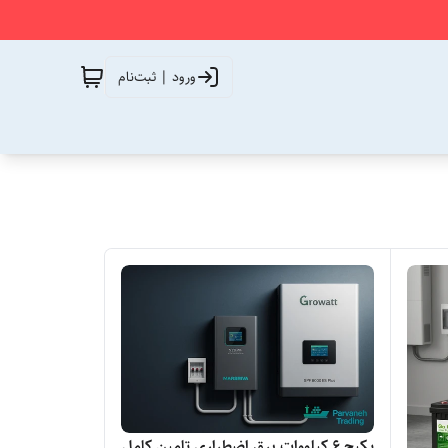
ورود | ثبت‌نام
پکیج 6 کیلووات برق اضطراری تامین کامل