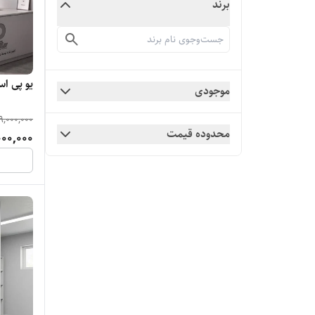
برند
یو پی اس ups مخصوص دا
موجودی
9,000,000
محدوده قیمت
00,000