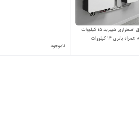
پکیج برق اضطراری هیبرید ۱۵ کیلووات
راه باتری 14 کیلووات
ناموجود